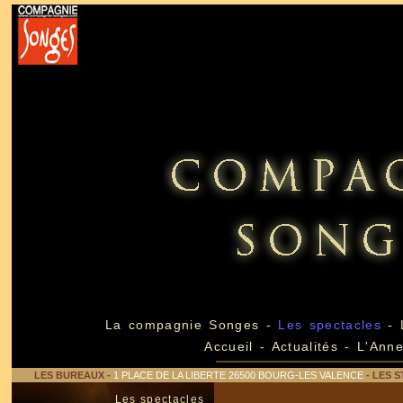
La compagnie Songes
-
Les spectacles
-
Accueil
-
Actualités
-
L'Ann
LES BUREAUX
-
1 PLACE DE LA LIBERTE 26500 BOURG-LES VALENCE
- LES S
Les spectacles