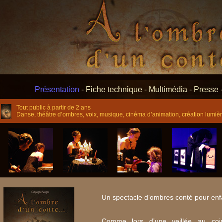
Présentation
-
Fiche technique
-
Multimédia
-
Presse 
Tout public à partir de 2 ans
Danse, théâtre d’ombres, voix, musique, cinéma d’animation, création lumière
Un spectacle d’ombres conté pour enfa
Comme lors d’une veillée au coi