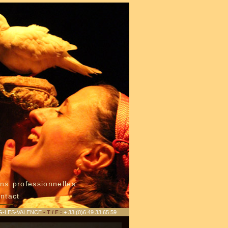
ns professionnelles
ntact
G-LES-VALENCE
- T / F :
+ 33 (0)6 49 33 65 59