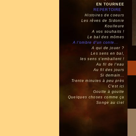
EN TOURNEE
REPERTOIRE
Histoires de coeurs
Les rêves de Sidonie
Koulleure
A vos souhaits !
Le bal des mômes
A l'ombre d'un conte...
A qui de jouer ?
Les sens en bal,
les sens s'emballent !
Au fil de l'eau
Au fil des jours
Si demain...
Trente minutes à peu près
C'est ici
Goutte à goutte
Quelques choses comme ça
Songe au ciel