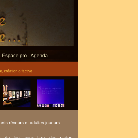
-
Espace pro
-
Agenda
, création olfactive
nts rêveurs et adultes joueurs
n du feu, vous tirez des cartes