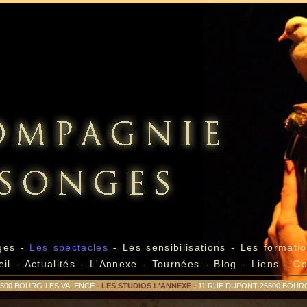
ges
-
Les spectacles
-
Les sensibilisations
-
Les formatio
eil
-
Actualités
-
L'Annexe
-
Tournées
-
Blog
-
Liens
-
Co
26500 BOURG-LES VALENCE
- LES STUDIOS L'ANNEXE -
11 RUE DUPONT 26500 BOUR