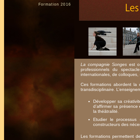
Formation 2016
La compagnie Songes
est or
professionnels du spectacl
internationales, de colloques
Ces formations abordent la 
transdisciplinaire. L’enseigne
Développer sa créativité
d’affirmer sa présence 
la théâtralité.
Etudier le processus 
constructeurs des néces
Les formations permettent de 