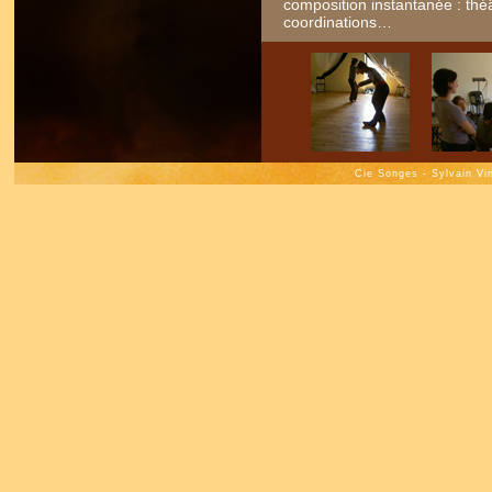
composition instantanée : th
coordinations…
Cie Songes - Sylvain Vi