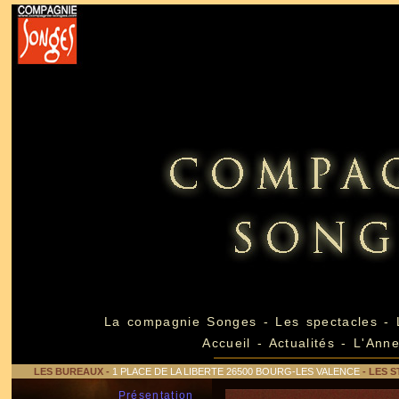
La compagnie Songes
-
Les spectacles
-
L
Accueil
-
Actualités
-
L'Ann
LES BUREAUX
-
1 PLACE DE LA LIBERTE 26500 BOURG-LES VALENCE
- LES S
Présentation