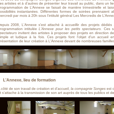
es artistes et à d’autres de présenter leur travail au public, dans un li
rogrammation de L’Annexe se faisait de manière trimestrielle et l
ossibilités instantanées. Différentes formes de soirées prennaient 
ercredi par mois à 20h sous l’intitulé général Les Mercredis de L’Ann
epuis 2008, L'Annexe s'est attaché à accueillir des projets dédiés
rogrammation intitulée
L'Annexe pour les petits spectateurs
. Ces 
pectateurs
invitent des artistes à proposer des projets en direction de
imple et ludique à la fois. Ces projets font l'objet d'un accueil
résentation de leur création à L'Annexe devant de nombreuses famill
L’Annexe, lieu de formation
 côté de son travail de création et d’accueil,
la compagnie Songes
est o
t s’attache à la transmission de son art auprès de tous les publics et d