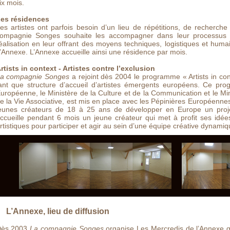
ix mois.
es résidences
es artistes ont parfois besoin d’un lieu de répétitions, de recherc
ompagnie Songes souhaite les accompagner dans leur processus 
éalisation en leur offrant des moyens techniques, logistiques et huma
’Annexe. L’Annexe accueille ainsi une résidence par mois.
rtists in context - Artistes contre l’exclusion
a compagnie Songes
a rejoint dès 2004 le programme « Artists in cont
ant que structure d’accueil d’artistes émergents européens. Ce pr
uropéenne, le Ministère de la Culture et de la Communication et le Mi
e la Vie Associative, est mis en place avec les Pépinières Européennes
eunes créateurs de 18 à 25 ans de développer en Europe un proje
ccueille pendant 6 mois un jeune créateur qui met à profit ses idé
rtistiques pour participer et agir au sein d’une équipe créative dynamiq
L’Annexe, lieu de diffusion
ès 2003
La compagnie Songes
organise Les Mercredis de l’Annexe qu