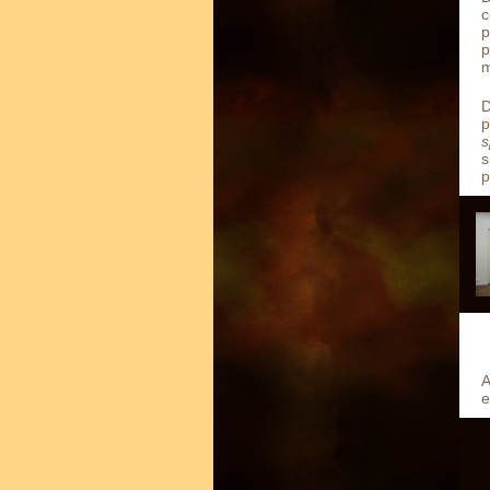
c
p
p
m
D
p
s
s
p
A
e