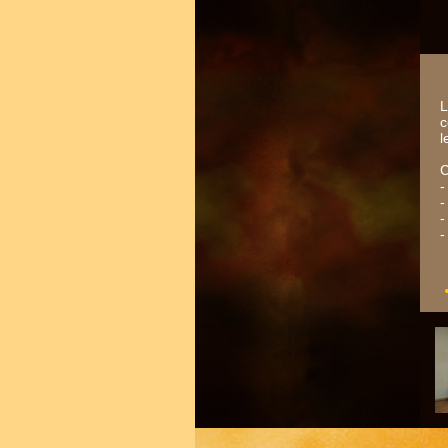
L
c
l
C
-
-
-
-