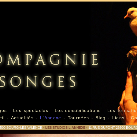
ges
-
Les spectacles
-
Les sensibilisations
-
Les formatio
eil
-
Actualités
-
L'Annexe
-
Tournées
-
Blog -
Liens -
Co
26500 BOURG-LES VALENCE
- LES STUDIOS L'ANNEXE -
11 RUE DUPONT 26500 BOUR