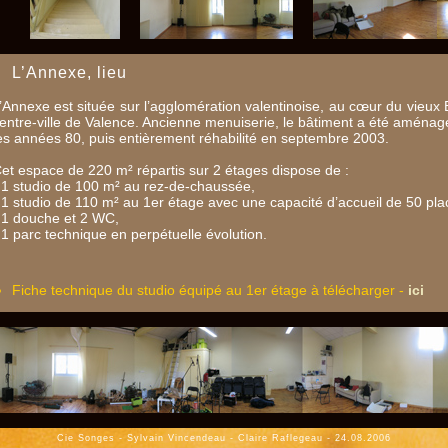
L’Annexe, lieu
’Annexe est située sur l’agglomération valentinoise, au cœur du vieux
entre-ville de Valence. Ancienne menuiserie, le bâtiment a été aména
es années 80, puis entièrement réhabilité en septembre 2003.
et espace de 220 m² répartis sur 2 étages dispose de :
 1 studio de 100 m² au rez-de-chaussée,
 1 studio de 110 m² au 1er étage avec une capacité d’accueil de 50 pla
 1 douche et 2 WC,
 1 parc technique en perpétuelle évolution.
Fiche technique du studio équipé au 1er étage à télécharger -
ici
Cie Songes - Sylvain Vincendeau - Claire Raflegeau -
24.08.2006