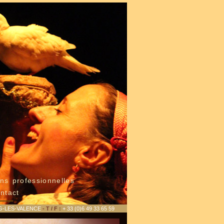
ns professionnelles
ntact
G-LES-VALENCE
- T / F :
+ 33 (0)6 49 33 65 59