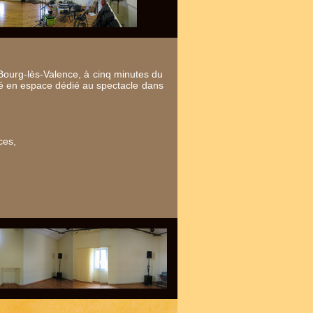
 Bourg-lès-Valence, à cinq minutes du
gé en espace dédié au spectacle dans
ces,