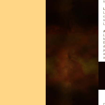
s
L
L
c
r
L
A
L
t
E
d
j
a
a
D