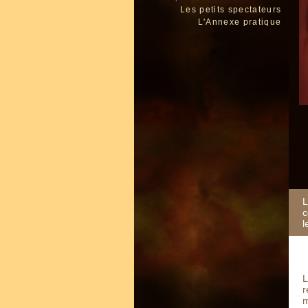
Les petits spectateurs
L'Annexe pratique
L
c
l
L
r
m