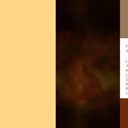
P
d
L
J
K
U
S
R
B
C