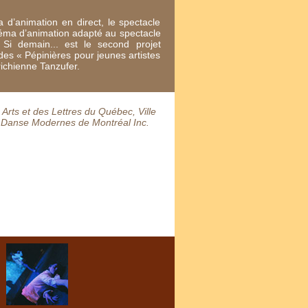
 d’animation en direct, le spectacle
éma d’animation adapté au spectacle
e. Si demain... est le second projet
s « Pépinières pour jeunes artistes
richienne Tanzufer.
Arts et des Lettres du Québec, Ville
e Danse Modernes de Montréal Inc.