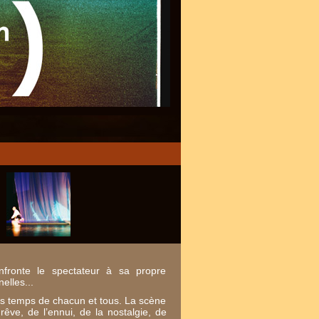
fronte le spectateur à sa propre
elles...
les temps de chacun et tous. La scène
rêve, de l’ennui, de la nostalgie, de