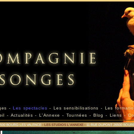
ges
-
Les spectacles
-
Les sensibilisations
-
Les formatio
eil
-
Actualités
-
L'Annexe
-
Tournées
-
Blog
-
Liens
-
Co
26500 BOURG-LES VALENCE
- LES STUDIOS L'ANNEXE -
11 RUE DUPONT 26500 BOUR