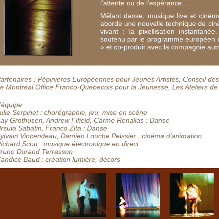
l’attente ou de l’espérance...
Mêlant danse, musique live et cinéma
aborde une nouvelle technique de cin
vivant : la pixellisation instantané
soutenu par le programme européen de
» et co-produit avec la compagnie aut
artenaires : Pépinières Européennes pour Jeunes Artistes, Conseil des 
e Montréal Office Franco-Québecois pour la Jeunesse, Les Ateliers d
’équipe
ulie Serpinet : chorégraphie, jeu, mise en scène
ay Grothusen, Andrew Fifield, Carme Renalias : Danse
rsula Sabatin, Franco Zita : Danse
ylvain Vincendeau, Damien Louche Pelssier : cinéma d’animation
ichard Scott : musique électronique en direct
runo Durand Terrasson
andice Baud : création lumière, décors