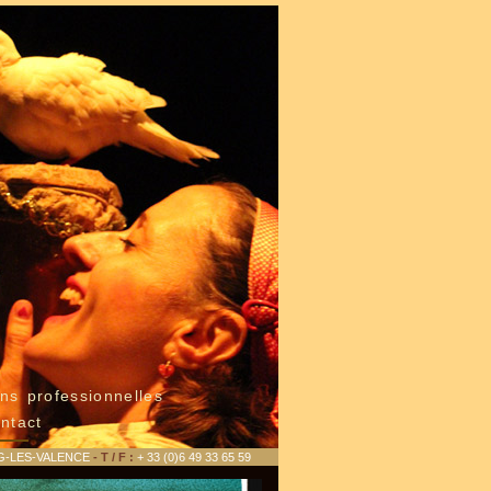
ns professionnelles
ntact
G-LES-VALENCE
- T / F :
+ 33 (0)6 49 33 65 59