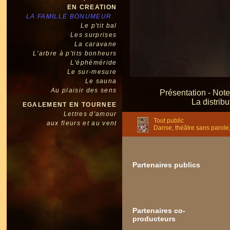
EN CREATION
LA FAMILLE BONUMEUR
Le p'tit bal
Les surprises
La caravane
L'arbre à p'tits bonheurs
L'éphéméride
Le sur-mesure
Le sauna
Au plaisir des sens
Présentation
-
Note
La distribu
EGALEMENT EN TOURNEE
Lettres d'amour
Tout public
aux fleurs et au vent
Danse, théâtre sans parole,
Partenaires publics
Partenaires co-
producteurs