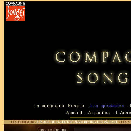
La compagnie Songes
-
Les spectacles
-
Accueil
-
Actualités
-
L'Ann
LES BUREAUX
-
1 PLACE DE LA LIBERTE 26500 BOURG-LES VALENCE
- LES S
Les spectacles