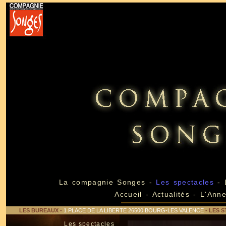
La compagnie Songes
-
Les spectacles
-
Accueil
-
Actualités
-
L'Ann
LES BUREAUX
-
1 PLACE DE LA LIBERTE 26500 BOURG-LES VALENCE
- LES S
Les spectacles