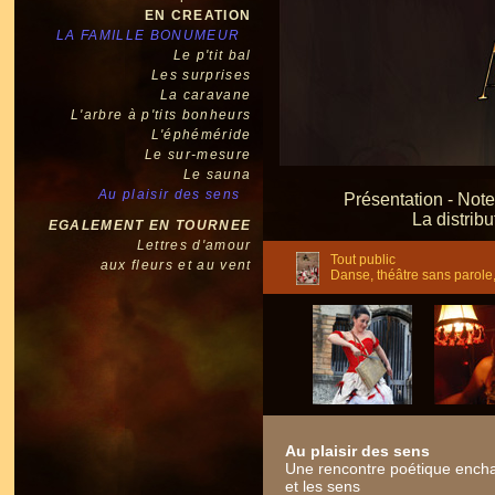
EN CREATION
LA FAMILLE BONUMEUR
Le p'tit bal
Les surprises
La caravane
L'arbre à p'tits bonheurs
L'éphéméride
Le sur-mesure
Le sauna
Au plaisir des sens
Présentation
-
Note
La distribu
EGALEMENT EN TOURNEE
Lettres d'amour
Tout public
aux fleurs et au vent
Danse, théâtre sans parole,
Au plaisir des sens
Une rencontre poétique encha
et les sens