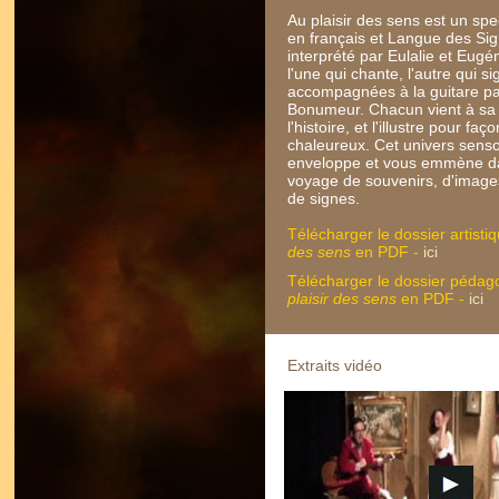
Au plaisir des sens est un spe
en français et Langue des Si
interprété par Eulalie et Eug
l'une qui chante, l'autre qui si
accompagnées à la guitare pa
Bonumeur. Chacun vient à sa 
l'histoire, et l'illustre pour 
chaleureux. Cet univers senso
enveloppe et vous emmène d
voyage de souvenirs, d'images
de signes.
Télécharger le dossier artisti
des sens
en PDF -
ici
Télécharger le dossier pédag
plaisir des sens
en PDF -
ici
Extraits vidéo