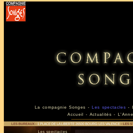
La compagnie Songes
-
Les spectacles
-
Accueil
-
Actualités
-
L'Ann
LES BUREAUX
-
1 PLACE DE LA LIBERTE 26500 BOURG-LES VALENCE
- LES S
Les spectacles