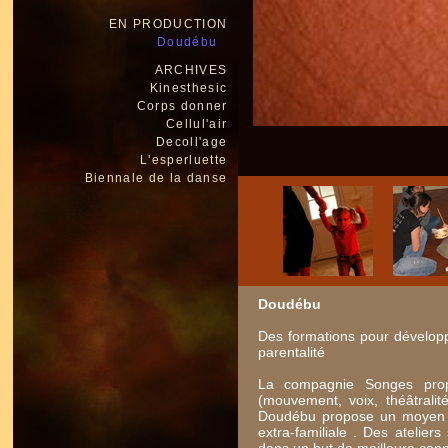
EN PRODUCTION
Doudébu
ARCHIVES
Kinesthesic
Corps donner
Cellul'air
Decoll'age
L'esperluette
Biennale de la danse
Doudébu
Des formations pour développer
parentalité
La compagnie Songes propos
(mouvement, voix, théâtralité
Doudébu propose un moyen lud
extra-familiale . Des atelie