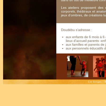
dans un but de meilleure conn
Les ateliers proposent des 
corporels, théâtraux et anatom
jeux d’ombres, de créations l
Doudébu s’adresse :
aux enfants de 6 mois à 6 
lieux d'accueil parents -en
aux familles et parents de
aux personnels éducatifs d
Cie Songes - 