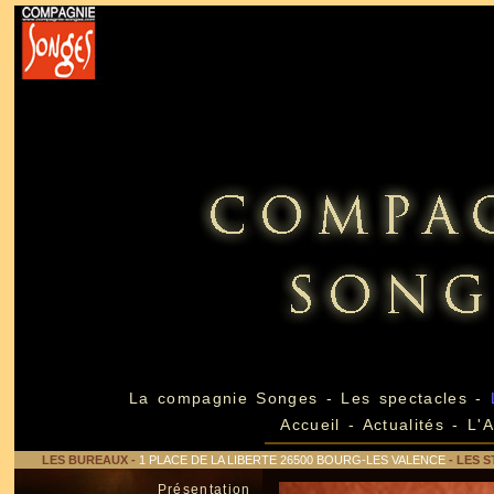
La compagnie Songes
-
Les spectacles
-
Accueil
-
Actualités
-
L'
LES BUREAUX
-
1 PLACE DE LA LIBERTE 26500 BOURG-LES VALENCE
- LES S
Présentation