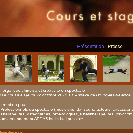
Présentation
-
Presse
nergétique chinoise et créativité en spectacle
u lundi 19 au jeudi 22 octobre 2015 à L’Annexe de Bourg-lès-Valence
ormation pour
 Professionnels du spectacle (musiciens, danseurs, acteurs, circassiens.
 Thérapeutes (ostéopathes, réflexologues, kinésithérapeutes, psychomo
onventionnement AFDAS individuel possible
tage dirigé par