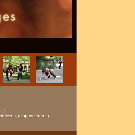
..)
triciens, acupuncteurs...)