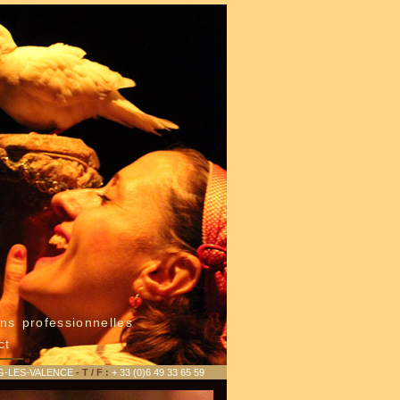
ns professionnelles
ct
G-LES-VALENCE
- T / F :
+ 33 (0)6 49 33 65 59