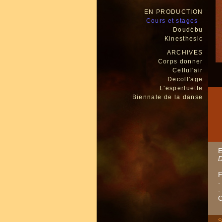
EN PRODUCTION
Cours et stages
Doudébu
Kinesthesic
ARCHIVES
Corps donner
Cellul'air
Decoll'age
L'esperluette
Biennale de la danse
E
D
F
-
-
C
S