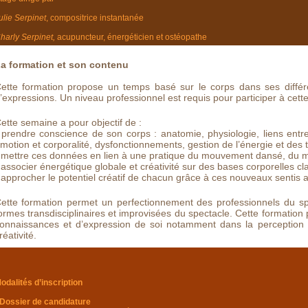
ulie Serpinet
, compositrice instantanée
harly Serpinet,
acupuncteur, énergéticien et ostéopathe
a formation et son contenu
ette formation propose un temps basé sur le corps dans ses différe
’expressions. Un niveau professionnel est requis pour participer à cette
ette semaine a pour objectif de :
 prendre conscience de son corps : anatomie, physiologie, liens entr
motion et corporalité, dysfonctionnements, gestion de l’énergie et des 
 mettre ces données en lien à une pratique du mouvement dansé, du mo
 associer énergétique globale et créativité sur des bases corporelles c
 approcher le potentiel créatif de chacun grâce à ces nouveaux sentis
ette formation permet un perfectionnement des professionnels du spe
ormes transdisciplinaires et improvisées du spectacle. Cette formatio
onnaissances et d’expression de soi notamment dans la perception d
réativité.
odalités d’inscription
 Dossier de candidature