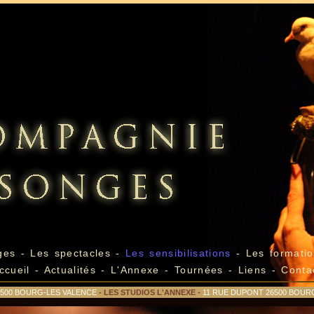
ges
-
Les spectacles
-
Les sensibilisations
-
Les formatio
ccueil
-
Actualités
-
L'Annexe
-
Tournées
-
Liens
-
Conta
26500 BOURG-LES VALENCE
- LES STUDIOS L'ANNEXE -
11 RUE DUPONT 26500 BOUR