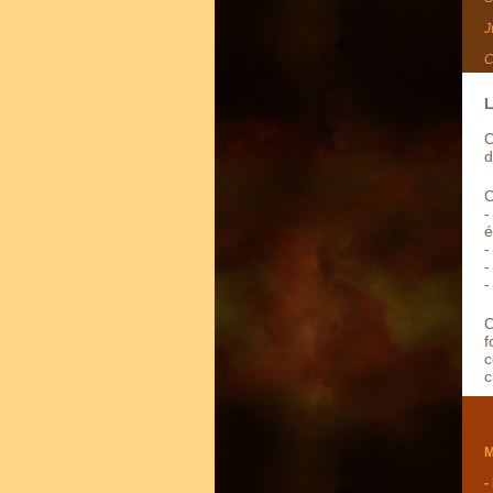
J
C
L
C
d
C
-
é
-
-
-
C
f
c
c
M
-