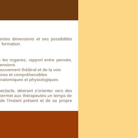
ntes dimensions et ses possibilités
 formation.
e les organes, rapport entre pensée,
tensions
uvement théâtral et de la voix
laires et compréhensibles
 anatomiques et physiologiques
ctacle, désirant s’orienter vers des
n permet aux thérapeutes un temps de
e l’instant présent et de sa propre