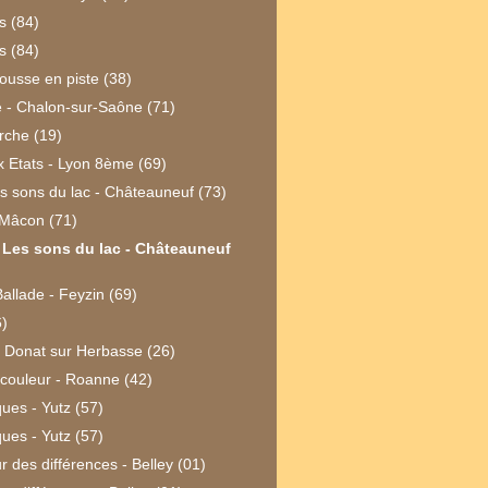
as (84)
as (84)
ousse en piste (38)
e - Chalon-sur-Saône (71)
rche (19)
ux Etats - Lyon 8ème (69)
s sons du lac - Châteauneuf (73)
 Mâcon (71)
 Les sons du lac - Châteauneuf
allade - Feyzin (69)
)
nt Donat sur Herbasse (26)
 couleur - Roanne (42)
ues - Yutz (57)
ues - Yutz (57)
 des différences - Belley (01)