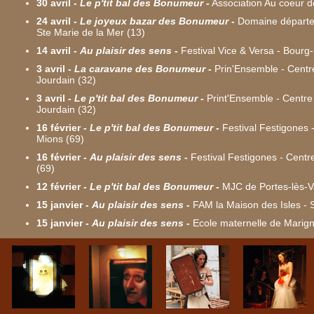
30 avril
-
Le p'tit bal des Bonumeur
-
Association Au coeur de
24 avril
-
Le joyeux bazar des Bonumeur
-
Domaine départem
Ste Marie de la Mer (13)
14 avril
-
Au plaisir des sens
-
Festival Vice & Versa - Bourg-
3 avril
-
La caravane des Bonumeur
-
Prin'Ensemble - Centre 
Jourdain (32)
3 avril
-
Le p'tit bal des Bonumeur
-
Print'Ensemble - Centre s
Jourdain (32)
16 février
-
Le p'tit bal des Bonumeur
-
Festival Festigones -
Mions (69)
16 février
-
Au plaisir des sens
-
Festival Festigones - Centr
(69)
12 février
-
Le p'tit bal des Bonumeur
-
MJC de Portes-lès-V
15 janvier
-
Au plaisir des sens
-
FAM la Maison des Isles - 
15 janvier
-
Au plaisir des sens
-
Ecole maternelle de Marign