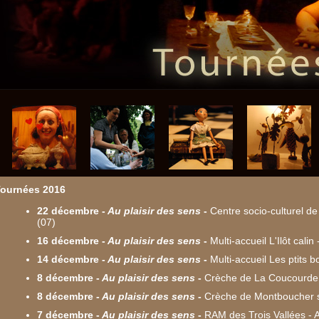
ournées 2016
22 décembre
-
Au plaisir des sens
-
Centre socio-culturel d
(07)
16 décembre
-
Au plaisir des sens
-
Multi-accueil L'Ilôt cali
14 décembre
-
Au plaisir des sens
-
Multi-accueil Les ptits 
8 décembre
-
Au plaisir des sens
-
Crèche de La Coucourde
8 décembre
-
Au plaisir des sens
-
Crèche de Montboucher s
7 décembre
-
Au plaisir des sens
-
RAM des Trois Vallées - 