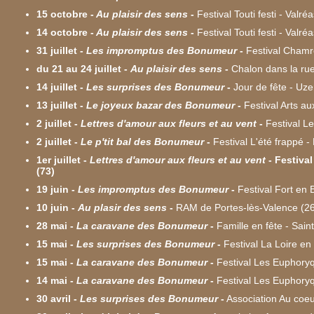
15 octobre
-
Au plaisir des sens
-
Festival Touti festi - Valré
14 octobre
-
Au plaisir des sens
-
Festival Touti festi - Valré
31 juillet
-
Les impromptus des Bonumeur
-
Festival Chamr
du 21 au 24 juillet
-
Au plaisir des sens
-
Chalon dans la ru
14 juillet
-
Les surprises des Bonumeur
-
Jour de fête - Uze
13 juillet
-
Le joyeux bazar des Bonumeur
-
Festival Arts a
2 juillet
-
Lettres d'amour aux fleurs et au vent
-
Festival Le
2 juillet
-
Le p'tit bal des Bonumeur
-
Festival L'été frappé -
1er
juillet
-
Lettres d'amour aux fleurs et au vent
-
Festival
(73)
19 juin
-
Les impromptus des Bonumeur
-
Festival Fort en B
10 juin
-
Au plasir des sens
-
RAM de Portes-lès-Valence (26
28 mai
-
La caravane des Bonumeur
-
Famille en fête - Sai
15 mai
-
Les surprises des Bonumeur
-
Festival La Loire en
15 mai
-
La caravane des Bonumeur
-
Festival Les Euphoryq
14 mai
-
La caravane des Bonumeur
-
Festival Les Euphoryq
30 avril
-
Les surprises des Bonumeur
-
Association Au coeur