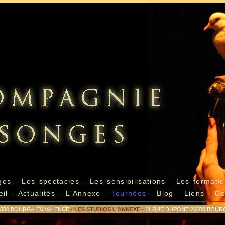
ges
-
Les spectacles
-
Les sensibilisations
-
Les formatio
eil
-
Actualités
-
L'Annexe
-
Tournées
-
Blog
-
Liens
-
Co
26500 BOURG-LES VALENCE
- LES STUDIOS L'ANNEXE -
11 RUE DUPONT 26500 BOUR