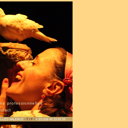
ns professionnelles
ntact
G-LES-VALENCE
- T / F :
+ 33 (0)6 49 33 65 59