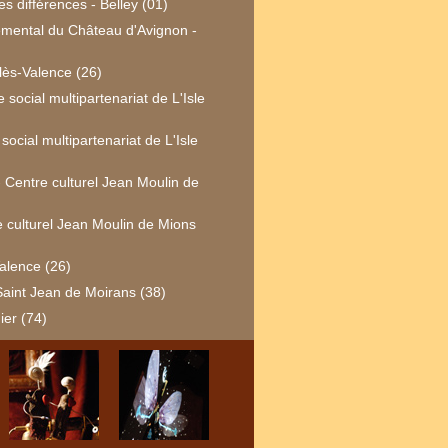
s différences - Belley (01)
ental du Château d'Avignon -
lès-Valence (26)
social multipartenariat de L'Isle
ocial multipartenariat de L'Isle
 Centre culturel Jean Moulin de
e culturel Jean Moulin de Mions
alence (26)
Saint Jean de Moirans (38)
ier (74)