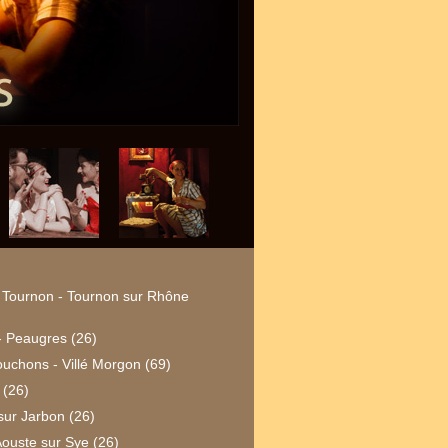
e Tournon - Tournon sur Rhône
n - Peaugres (26)
bouchons - Villé Morgon (69)
 (26)
ur Jarbon (26)
Aouste sur Sye (26)